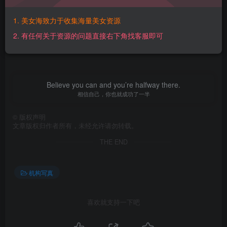
【百度网盘】：
https://pan.baidu.com/s/1zZBogbIIJRXGwQxJVkntzQ?
1. 美女海致力于收集海量美女资源
pwd=h3ng 【提取码】：h3ng【解压密码】：
2. 有任何关于资源的问题直接右下角找客服即可
bv10ghQs@www.mmtuge.com
Believe you can and you’re halfway there.
相信自己，你也就成功了一半
©
版权声明
文章版权归作者所有，未经允许请勿转载。
THE END
机构写真
喜欢就支持一下吧