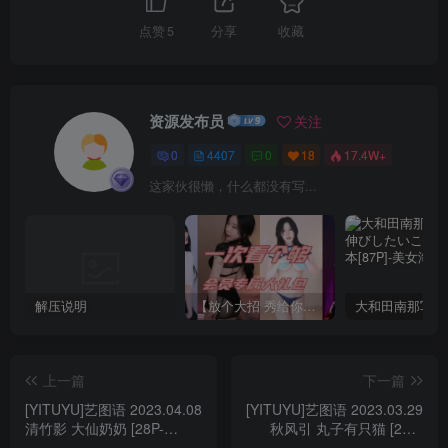
点赞
5
分享
收藏
资源发布员
关注
0
4407
0
18
17.4W+
这家伙很懒，什么都没有写...
解压说明
【放个大招 秀给你】赞助VIP，全站无限制任意下载巨量福利资源打包！【VIP优惠中】
上一篇
下一篇
[YITUYU]艺图语 2023.04.08
[YITUYU]艺图语 2023.03.29
清竹影 大仙奶奶 [28P-
秋风引 丸子有只猫 [25P-
427MB]
340MB]