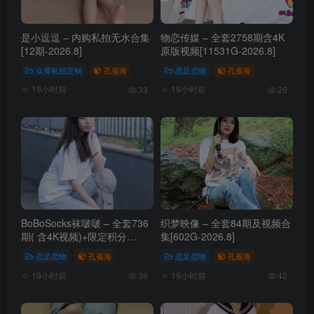
是小逗逗 – 内购私拍无水合集
物恋传媒 – 全套2758期含4K
[12期-2026.8]
原版视频[11531G-2026.8]
众筹私拍定制
孔雀海
恋足恋物
孔雀海
19小时前
19小时前
33
20
BoBoSocks袜啵啵 – 全套736
织梦映像 – 全套84期及视频合
期( 含4K视频)+限定积分
集[602G-2026.8]
[4711G-2026.8]
恋足恋物
孔雀海
恋足恋物
孔雀海
19小时前
19小时前
36
42