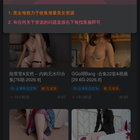
1. 美女海致力于收集海量美女资源
发布
排序
4407
2. 有任何关于资源的问题直接右下角找客服即可
陆萱萱&安然 – 内购无水印合
GGotBBang -合集22套&视频
集[76期-2026.8]
[29.6G-2026.8]
众筹私拍定制
孔雀海
众筹私拍定制
孔雀海
19小时前
19小时前
53
29