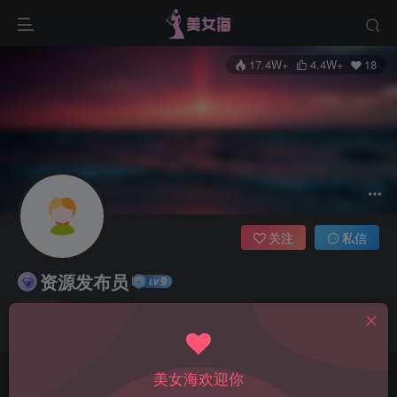
17.4W+
4.4W+
18
关注
私信
资源发布员
管理员
这家伙很懒，什么都没有写...
美女海欢迎你
文章
4407
收藏
0
评论
0
版块
0
帖子
0
粉丝
18