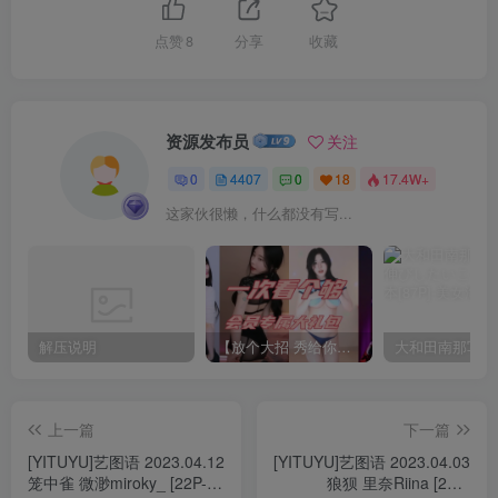
点赞
8
分享
收藏
资源发布员
关注
0
4407
0
18
17.4W+
这家伙很懒，什么都没有写...
解压说明
【放个大招 秀给你】赞助VIP，全站无限制任意下载巨量福利资源打包！【VIP优惠中】
上一篇
下一篇
[YITUYU]艺图语 2023.04.12
[YITUYU]艺图语 2023.04.03
笼中雀 微渺miroky_ [22P-
狼狈 里奈Riina [22P-