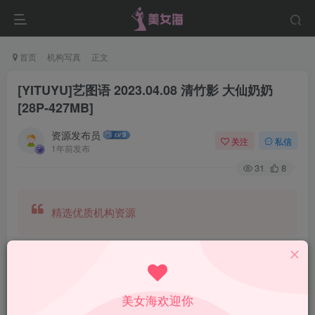
首页
机构写真
正文
[YITUYU]艺图语 2023.04.08 清竹影 大仙奶奶
[28P-427MB]
资源发布员
关注
私信
1年前发布
31
8
精选优质机构资源
美女海欢迎你