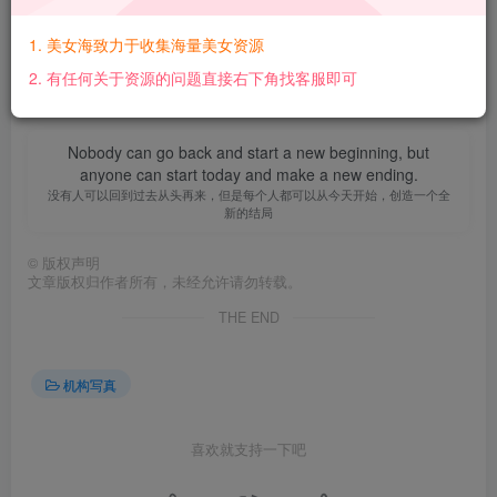
【百度网盘】：https://pan.baidu.com/s/1pAcZ8pSrB-
DzB6o0KsvOYg?pwd=8uyr 【提取码】：8uyr【解压密
1. 美女海致力于收集海量美女资源
码】：bv10ghQs@www.mmtuge.com
2. 有任何关于资源的问题直接右下角找客服即可
Nobody can go back and start a new beginning, but
anyone can start today and make a new ending.
没有人可以回到过去从头再来，但是每个人都可以从今天开始，创造一个全
新的结局
©
版权声明
文章版权归作者所有，未经允许请勿转载。
THE END
机构写真
喜欢就支持一下吧