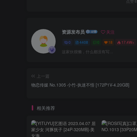
点赞
8
资源发布员
关注
0
4408
0
18
17.4W+
这家伙很懒，什么都没有写...
上一篇
物恋传媒 No.1305 小竹-执迷不悟 [172P1V-4.20GB]
相关推荐