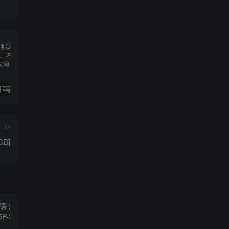
大和田南那写真集《背伸びしたいころ》高清全本[87P]
苏畅
国模
篇
GB]