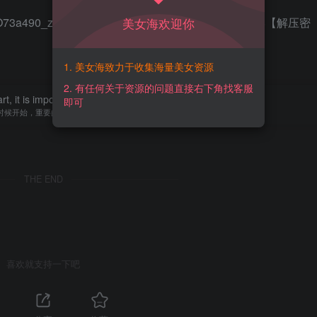
402O73a490_zBW0AtSM1g?pwd=yxr8 【提取码】：yxr8【解压密
美女海欢迎你
1. 美女海致力于收集海量美女资源
2. 有任何关于资源的问题直接右下角找客服
, it is important not to stop after the start.
即可
时候开始，重要的是开始之后就不要停止
THE END
喜欢就支持一下吧