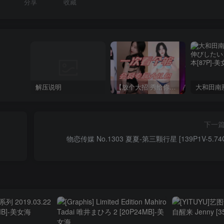
分享
收藏
解压说明
【放个大招 秀给你】赞助VIP，全站无限制任意下载巨量福利资源打包！【VIP优惠中】
下一
物恋传媒 No.1303 夏夏-第三颗行星 [139P1V-5.74