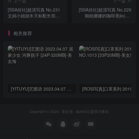
上一篇
下一篇
[SSA丝社]超清写真 No.231
[SSA丝社]超清写真 No.229
文娟小姐姐冬天标配长筒靴
御姐娜娜的咖啡香jio(下)
[153P-1.94GB]
[112P-1.60GB]
相关推荐
[YITUYU]艺图语 2023.04.07 居家少女 河豚抚子 [24P-320MB]
Copyright © 2024 ·
美女海
· 由
zibll主题
强力驱动.