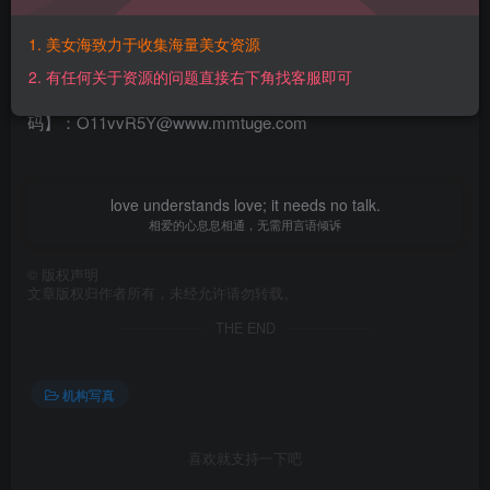
本文隐藏内容 – 年费钻石会员可见
1. 美女海致力于收集海量美女资源
【百度网盘】：https://pan.baidu.com/s/1NkovbEVT1Dj-
2. 有任何关于资源的问题直接右下角找客服即可
U6QeG8eRTw?pwd=9dk5 【提取码】：9dk5【解压密
码】：O11vvR5Y@www.mmtuge.com
love understands love; it needs no talk.
相爱的心息息相通，无需用言语倾诉
©
版权声明
文章版权归作者所有，未经允许请勿转载。
THE END
机构写真
喜欢就支持一下吧