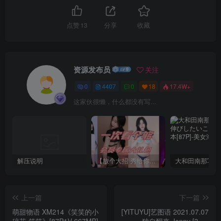
点赞
13
分享
收藏
资源发布员
关注
0
4407
0
18
17.4W+
这家伙很懒，什么都没有写...
解压说明
【放个大招 秀给你】赞助VIP，全站无限制任意下载巨量福利资源打包！【VIP优惠中】
上一篇
下一篇
萌甜物语 XM214《笑笑的小
[YITUYU]艺图语 2021.07.07