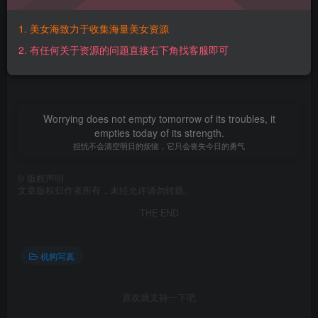
【百度网盘】：
https://pan.baidu.com/s/1seOGAsQIIFU26OFHlbVnWw?
1. 美女海致力于收集海量美女资源
pwd=wn9q 【提取码】：wn9q【解压密码】：
2. 有任何关于资源的问题直接右下角找客服即可
PP05QRnnn@www.mmtuge.com
Worrying does not empty tomorrow of its troubles, it
empties today of its strength.
担忧不会清空明日的烦恼，它只会丧失今日的勇气
©
版权声明
文章版权归作者所有，未经允许请勿转载。
THE END
机构写真
喜欢就支持一下吧