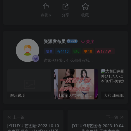
点赞
6
分享
收藏
资源发布员
关注
0
4410
0
18
17.4W+
这家伙很懒，什么都没有写...
解压说明
【放个大招 秀给你】赞助VIP，全站无限制任意下载巨量福利资源打包！【VIP优惠中】
上一篇
下一篇
[YITUYU]艺图语 2023.10.10
[YITUYU]艺图语 2023.10.04