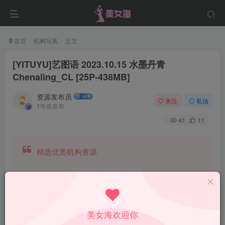
首页
机构写真
正文
[YITUYU]艺图语 2023.10.15 水墨丹青
Chenaling_CL [25P-438MB]
资源发布员
关注
私信
1年前发布
41
11
精选优质机构资源
美女海欢迎你