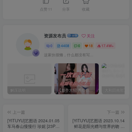
点赞
11
分享
收藏
资源发布员
关注
0
4408
0
18
17.4W+
这家伙很懒，什么都没有写...
解压说明
【放个大招 秀给你】赞助VIP，全站无限制任意下载巨量福利资源打包！【VIP优惠中】
上一篇
下一篇
[YITUYU]艺图语 2024.01.05
[YITUYU]艺图语 2023.10.14
车马春山慢慢行 珍妮 [23P-
鲜花是阳光赠与世界的吻 一
411MB]
[29P-608MB]