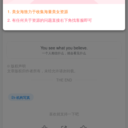
【百度网盘】：
https://pan.baidu.com/s/1Zazo_fvdrACoNrihgjbM7g?
1. 美女海致力于收集海量美女资源
pwd=hpj7 【提取码】：hpj7【解压密码】：
2. 有任何关于资源的问题直接右下角找客服即可
PP05QRnnn@www.mmtuge.com
You see what you believe.
一个人相信什么，就会看见什么
©
版权声明
文章版权归作者所有，未经允许请勿转载。
THE END
机构写真
喜欢就支持一下吧