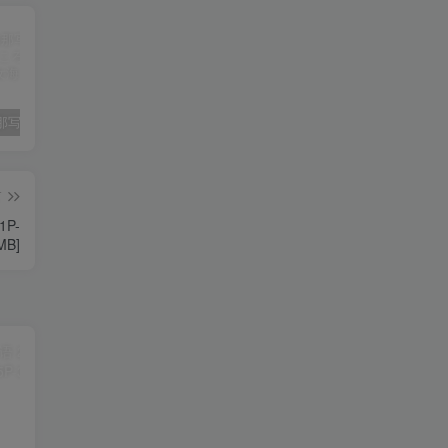
大和田南那写真集《背伸びしたいころ》高清全本[87P]
苏畅
国模
篇
1P-
MB]