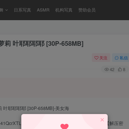
舞
日系写真
ASMR
机构写真
赞助会员
法式萝莉 叶耶耶耶耶 [30P-658MB]
关注
私信
42
8
8j-o41QcrXTLtcAf5dCg?pwd=ecwh 【提取码】：ecwh【解压密