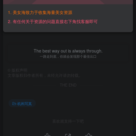
【百度网盘】：
https://pan.baidu.com/s/14R1I7sVAdVwvHunpTadz9g?
1. 美女海致力于收集海量美女资源
pwd=8ptb 【提取码】：8ptb【解压密码】：
2. 有任何关于资源的问题直接右下角找客服即可
PP05QRnnn@www.mmtuge.com
The best way out is always through.
一路走到底，你就会发现那个最佳出口
©
版权声明
文章版权归作者所有，未经允许请勿转载。
THE END
机构写真
喜欢就支持一下吧