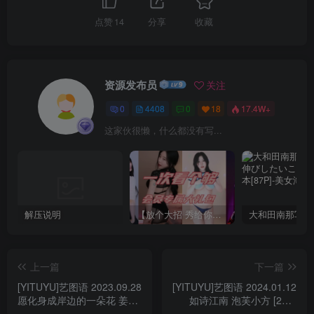
点赞
14
分享
收藏
资源发布员
关注
0
4408
0
18
17.4W+
这家伙很懒，什么都没有写...
解压说明
【放个大招 秀给你】赞助VIP，全站无限制任意下载巨量福利资源打包！【VIP优惠中】
上一篇
下一篇
[YITUYU]艺图语 2023.09.28
[YITUYU]艺图语 2024.01.12
愿化身成岸边的一朵花 姜姜
如诗江南 泡芙小方 [22P-
[35P-520MB]
337MB]