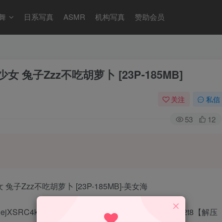
舞
日系写真
ASMR
机构写真
赞助会员
文艺少女 兔子Zzz不吃胡萝卜 [23P-185MB]
关注
私信
53
12
QuNejXSRC4kkYWmM0Jnng?pwd=d2t8 【提取码】：d2t8【解压