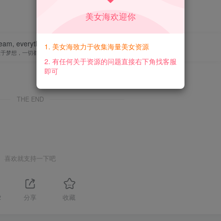
美女海欢迎你
eam, everything is possible.
1. 美女海致力于收集海量美女资源
敢于梦想，一切都将成为可能
2. 有任何关于资源的问题直接右下角找客服
即可
THE END
喜欢就支持一下吧
2
分享
收藏