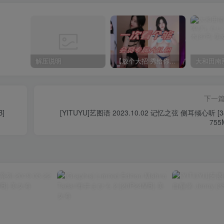
解压说明
【放个大招 秀给你】赞助VIP，全站无限制任意下载巨量福利资源打包！【VIP优惠中】
下一
B]
[YITUYU]艺图语 2023.10.02 记忆之弦 侧耳倾心听 [3
755