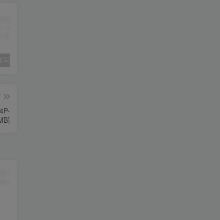
大和田南那写真集《背伸びしたいころ》高清全本[87P]
苏畅
国模
篇
4P-
MB]