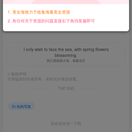
【百度网盘】：
https://pan.baidu.com/s/1tiGbodHPM18Mwbb1c7pvgg?
1. 美女海致力于收集海量美女资源
pwd=wzk2 【提取码】：wzk2【解压密码】：
2. 有任何关于资源的问题直接右下角找客服即可
bv10ghQs@www.mmtuge.com
I only wish to face the sea, with spring flowers
blossoming.
我只愿面朝大海，春暖花开
©
版权声明
文章版权归作者所有，未经允许请勿转载。
THE END
机构写真
喜欢就支持一下吧