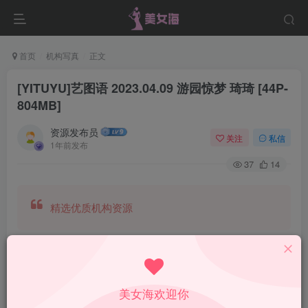
首页
机构写真
正文
[YITUYU]艺图语 2023.04.09 游园惊梦 琦琦 [44P-
804MB]
资源发布员
关注
私信
1年前发布
37
14
精选优质机构资源
美女海欢迎你