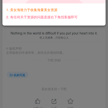
【百度网盘】：https://pan.baidu.com/s/1F-
KD0UdEKiNCU76gM2vM2A?pwd=8nb7 【提取码】：
1. 美女海致力于收集海量美女资源
8nb7【解压密码】：bv10ghQs@www.mmtuge.com
2. 有任何关于资源的问题直接右下角找客服即可
Nothing in the world is difficult if you put your heart into it.
世上无难事，只怕有心人
©
版权声明
文章版权归作者所有，未经允许请勿转载。
THE END
机构写真
喜欢就支持一下吧