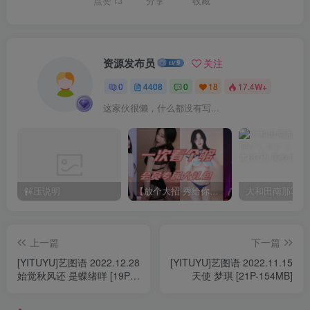
点赞
13
分享
收藏
资源发布员
关注
0
4408
0
18
17.4W+
这家伙很懒，什么都没有写...
解压说明
【放个大招 秀给你】赞助VIP，全站无限制任意下载巨量福利资源打包！【VIP优惠中】
上一篇
下一篇
[YITUYU]艺图语 2022.12.28
[YITUYU]艺图语 2022.11.15
始觉秋风还 是蝶绪咩 [19P-
天使 梦琪 [21P-154MB]
181MB]