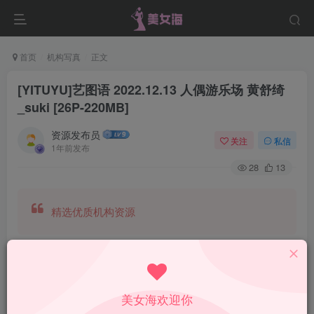
首页
机构写真
正文
[YITUYU]艺图语 2022.12.13 人偶游乐场 黄舒绮
_suki [26P-220MB]
资源发布员
关注
私信
1年前发布
28
13
精选优质机构资源
美女海欢迎你