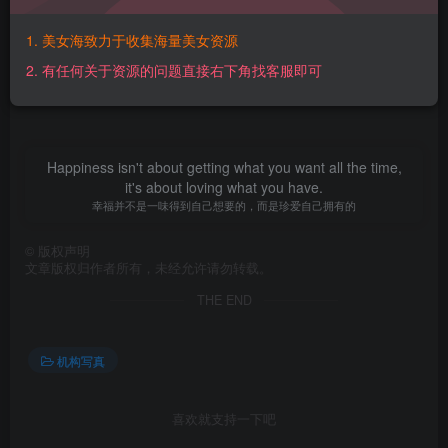
【百度网盘】：
https://pan.baidu.com/s/1XkzvzrnXXfSjl1Rq2JePOg?
1. 美女海致力于收集海量美女资源
pwd=syxn 【提取码】：syxn【解压密码】：
2. 有任何关于资源的问题直接右下角找客服即可
O11vvR5Y@www.mmtuge.com
Happiness isn't about getting what you want all the time,
it's about loving what you have.
幸福并不是一味得到自己想要的，而是珍爱自己拥有的
©
版权声明
文章版权归作者所有，未经允许请勿转载。
THE END
机构写真
喜欢就支持一下吧