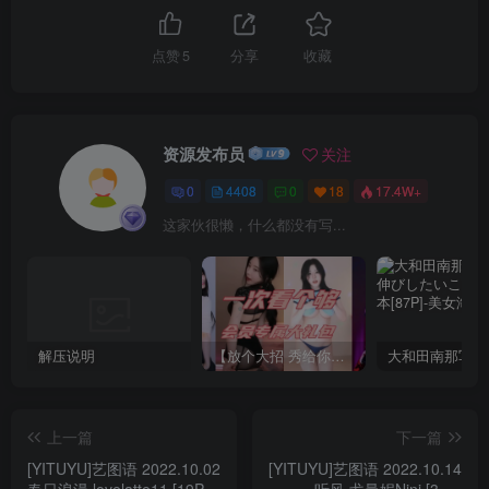
点赞
5
分享
收藏
资源发布员
关注
0
4408
0
18
17.4W+
这家伙很懒，什么都没有写...
解压说明
【放个大招 秀给你】赞助VIP，全站无限制任意下载巨量福利资源打包！【VIP优惠中】
上一篇
下一篇
[YITUYU]艺图语 2022.10.02
[YITUYU]艺图语 2022.10.14