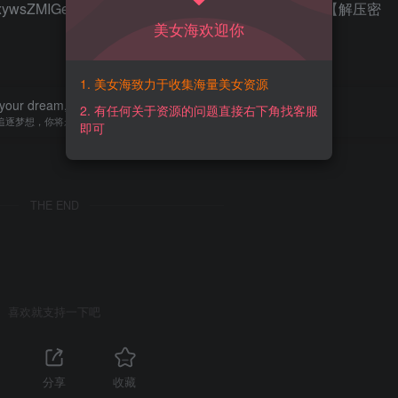
4VhxywsZMIGe2GT68Iy0w?pwd=cjps 【提取码】：cjps【解压密
美女海欢迎你
1. 美女海致力于收集海量美女资源
your dream, you will never catch them.
2. 有任何关于资源的问题直接右下角找客服
追逐梦想，你将永远无法抓住梦想
即可
THE END
喜欢就支持一下吧
分享
收藏