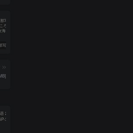
大和田南那写真集《背伸びしたいころ》高清全本[87P]
苏畅
国模
篇
MB]