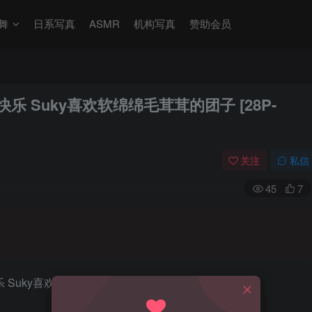
舞
日系写真
ASMR
机构写真
赞助会员
 新年快乐 Suky喜欢软绵绵毛茸茸的团子 [28P-
关注
私信
45
7