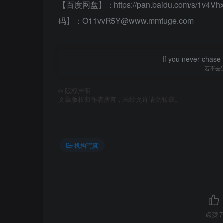
【百度网盘】：https://pan.baidu.com/s/1v
码】：O11vvR5Y@www.mmtuge.com
If you never chase 
若不去
©
版权声明
文章版权归作者所有，未经允许请勿转载。
机构写真
点赞
7