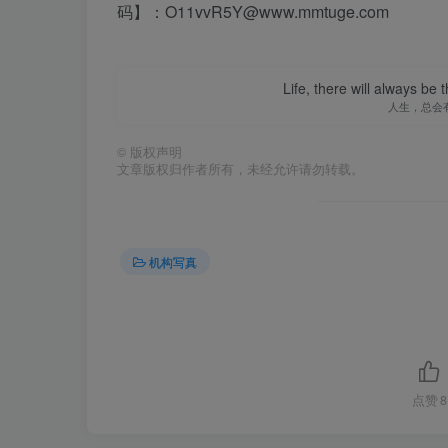
码】：O11vvR5Y@www.mmtuge.com
Life, there will always b
人生，总会
©
版权声明
文章版权归作者所有，未经允许请勿转载。
机构写真
点赞
8