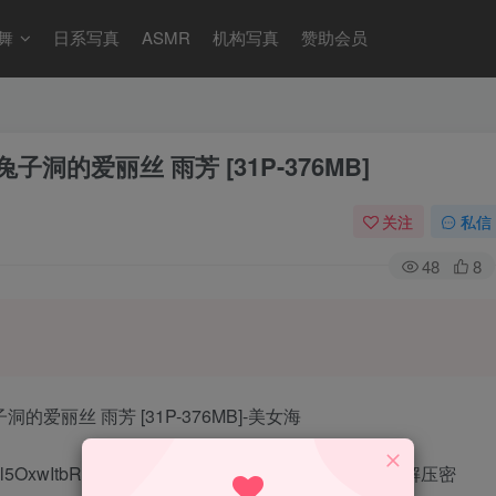
舞
日系写真
ASMR
机构写真
赞助会员
掉入兔子洞的爱丽丝 雨芳 [31P-376MB]
关注
私信
48
8
Lltr2l5OxwItbRXu9GDg?pwd=g76r 【提取码】：g76r【解压密