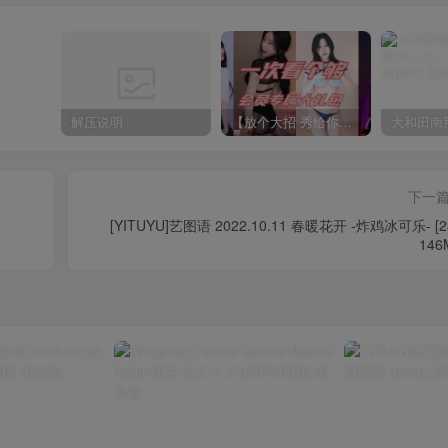
解压说明
【放个大招 秀给你】赞助VIP，全站无限制任意下载巨量福利资源打包！【VIP优惠中】
下一
[YITUYU]艺图语 2022.10.11 春暖花开 -炸鸡冰可乐- [2
146