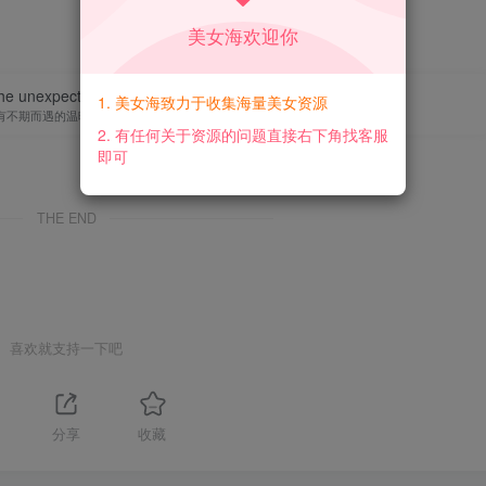
美女海欢迎你
e the unexpected warmth and the endless hope.
1. 美女海致力于收集海量美女资源
有不期而遇的温暖，和生生不息的希望
2. 有任何关于资源的问题直接右下角找客服
即可
THE END
喜欢就支持一下吧
分享
收藏