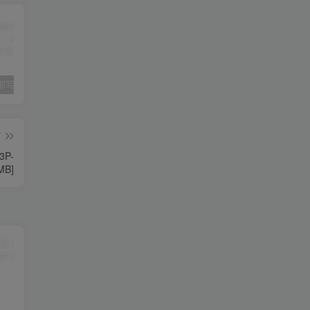
大和田南那写真集《背伸びしたいころ》高清全本[87P]
苏畅
国模
篇
3P-
MB]