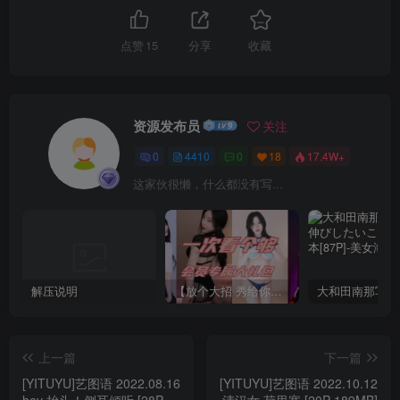
点赞
15
分享
收藏
资源发布员
关注
0
4410
0
18
17.4W+
这家伙很懒，什么都没有写...
解压说明
【放个大招 秀给你】赞助VIP，全站无限制任意下载巨量福利资源打包！【VIP优惠中】
上一篇
下一篇
[YITUYU]艺图语 2022.08.16
[YITUYU]艺图语 2022.10.12