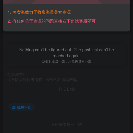
【百度网盘】：
https://pan.baidu.com/s/1wDP54EXhtnL9rb0lYurkew?
1. 美女海致力于收集海量美女资源
pwd=bi7n 【提取码】：bi7n【解压密码】：
2. 有任何关于资源的问题直接右下角找客服即可
O11vvR5Y@www.mmtuge.com
Nothing can't be figured out. The past just can't be
reached again.
没有什么过不去，只是再也回不去
©
版权声明
文章版权归作者所有，未经允许请勿转载。
THE END
机构写真
喜欢就支持一下吧