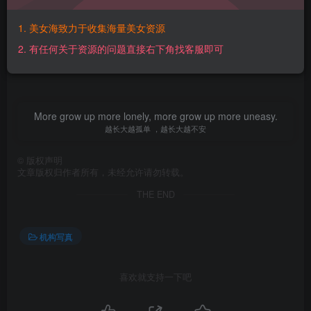
【百度网盘】：
https://pan.baidu.com/s/1afUHJQVFmgRIQRaiwdmeNQ?
1. 美女海致力于收集海量美女资源
pwd=9bfq 【提取码】：9bfq【解压密码】：
2. 有任何关于资源的问题直接右下角找客服即可
O11vvR5Y@www.mmtuge.com
More grow up more lonely, more grow up more uneasy.
越长大越孤单 ，越长大越不安
©
版权声明
文章版权归作者所有，未经允许请勿转载。
THE END
机构写真
喜欢就支持一下吧