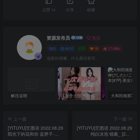
点赞
14
分享
收藏
资源发布员
关注
0
4410
0
18
17.4W+
这家伙很懒，什么都没有写...
解压说明
【放个大招 秀给你】赞助VIP，全站无限制任意下载巨量福利资源打包！【VIP优惠中】
上一篇
下一篇
[YITUYU]艺图语 2022.08.29
[YITUYU]艺图语 2022.08.29
阳光下的花和你 蓝胖子-
纯白泳池 镜酱_ [25P-
[24P-192MB]
408MB]