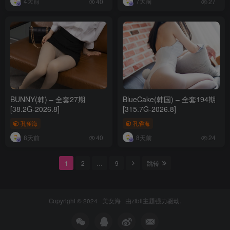
4天前
7天前
40
27
BUNNY(韩) – 全套27期
BlueCake(韩国) – 全套194期
[38.2G-2026.8]
[315.7G-2026.8]
孔雀海
孔雀海
8天前
8天前
40
24
1
2
…
9
跳转
Copyright © 2024 ·
美女海
· 由
zibll主题
强力驱动.