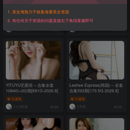
KIMLEMON(韩国) – 全套106
ArtGravia(韩国) – 合集399套
1. 美女海致力于收集海量美女资源
期[45.2G-2026.8]
[109.5G-2026.8]
2. 有任何关于资源的问题直接右下角找客服即可
孔雀海
孔雀海
11小时前
11小时前
22
36
YITUYU艺图语 – 合集全套
Leehee Express(韩国) – 全套
10840(+20)期[691G-2026.8]
合集592期[170.5G-2026.8]
孔雀海
孔雀海
11小时前
3天前
34
24